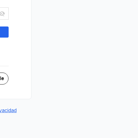
le
ivacidad